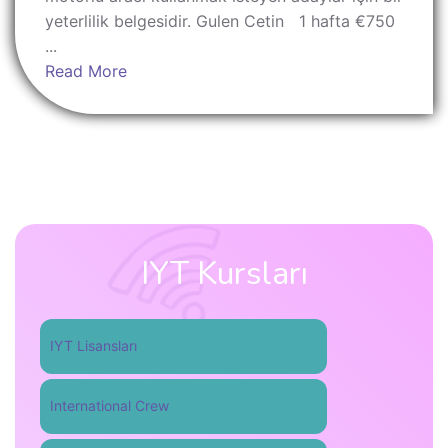
yeterlilik belgesidir. Gulen Cetin 1 hafta €750
...
Read More
IYT Kursları
IYT Lisansları
International Crew