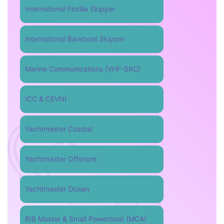
International Flotilla Skipper
International Bareboat Skipper
Marine Communications (VHF-SRC)
ICC & CEVNI
Yachtmaster Coastal
Yachtmaster Offshore
Yachtmaster Ocean
RIB Master & Small Powerboat (MCA)