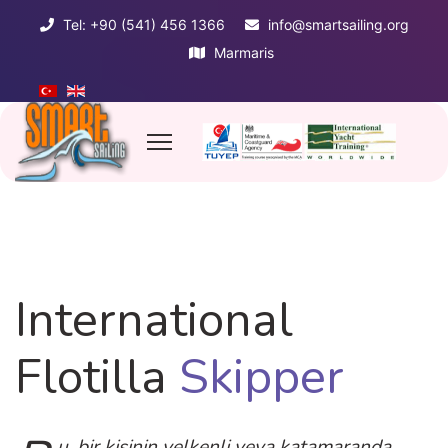
Tel: +90 (541) 456 1366
info@smartsailing.org
Marmaris
International
Flotilla
Skipper
u, bir kişinin yelkenli veya katamaranda